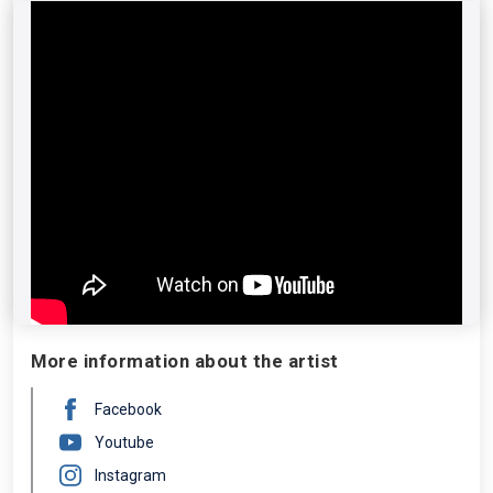
aventurada sofisticación rítmica que se le haya puesto
a tiro. Nacido en Nueva Jersey en 1980, compositor,
educador, productor y fundador del sello discográfico
independiente Beat Music Productions, nos visita al
frente de su proyecto Mark Guiliana Beat Music, junto
al bajista eléctrico Chris Morrissey y los teclistas Sam
Crowe y Nicholas Semrad.
More information about the artist
Facebook
Youtube
Instagram