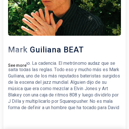
Mark Guiliana BEAT
Es el ritmo. La cadencia. El metrónomo audaz que se
See more
salta todas las reglas. Todo eso y mucho más es Mark
Guiliana, uno de los más reputados bateristas surgidos
de la escena del jazz mundial. Alguien dijo de su
música que era como mezclar a Elvin Jones y Art
Blakey con una caja de ritmos 808 y luego dividirlo por
J Dilla y multiplicarlo por Squarepusher. No es mala
forma de definir a un hombre que ha tocado para David
Bowie, Brad Mehldau, Avishai Cohen, Sr. Vincent, Peal
Jam o Matisyahu, y que ha fomentado un interés
genuino por el jazz, la electrónica o cualquier