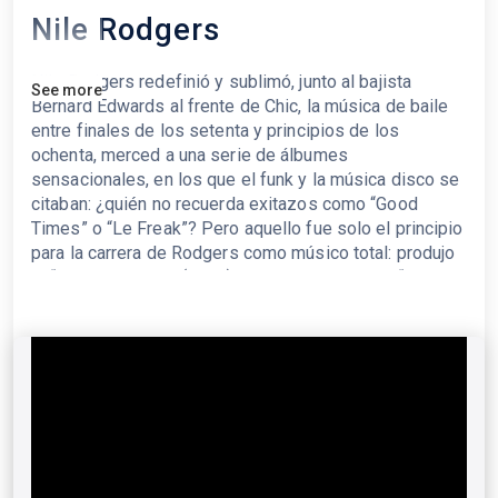
Nile Rodgers
Nile Rodgers redefinió y sublimó, junto al bajista
See more
Bernard Edwards al frente de Chic, la música de baile
entre finales de los setenta y principios de los
ochenta, merced a una serie de álbumes
sensacionales, en los que el funk y la música disco se
citaban: ¿quién no recuerda exitazos como “Good
Times” o “Le Freak”? Pero aquello fue solo el principio
para la carrera de Rodgers como músico total: produjo
el “We Are Family” (1979) de Sister Sledge, el “Diana”
(1980) de Diana Ross, el “Let's Dance” (1983) de David
Bowie y el “Like a Virgin” (1984) de Madonna, discos
que definieron una época entera. Su forma de tocar la
guitarra creó escuela. Colaboró con Daft Punk en su
celebradísimo “Random Access Memories” (2013). Y
mantuvo viva la llama de Chic con discos como “Chic-
Ism” (1992) o “It's About Time” (2019), con una
espectacular nómina de invitados: Bruno Mars, Debbie
Harry, Pharrell Williams, Janelle Monae, Haim,