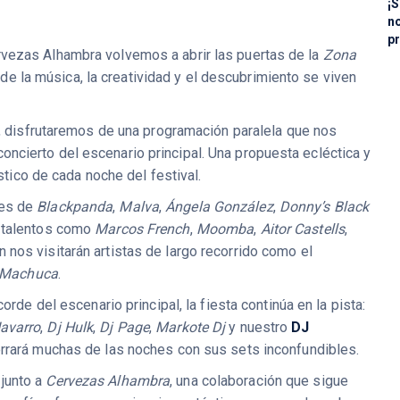
¡S
n
pr
vezas Alhambra volvemos a abrir las puertas de la
Zona
de la música, la creatividad y el descubrimiento se viven
io, disfrutaremos de una programación paralela que nos
ncierto del escenario principal. Una propuesta ecléctica y
ístico de cada noche del festival.
nes de
Blackpanda
,
Malva
,
Ángela González
,
Donny’s Black
 a talentos como
Marcos French
,
Moomba
,
Aitor Castells
,
n nos visitarán artistas de largo recorrido como el
 Machuca
.
orde del escenario principal, la fiesta continúa en la pista:
avarro
,
Dj Hulk
,
Dj Page
,
Markote Dj
y nuestro
DJ
cerrará muchas de las noches con sus sets inconfundibles.
junto a
Cervezas Alhambra
, una colaboración que sigue