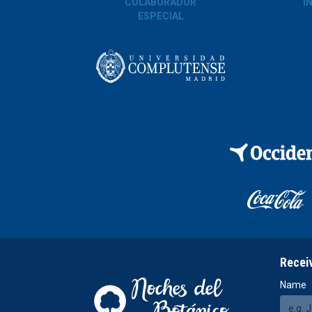
COLABORADOR
I
ESPECIAL
Recei
Name