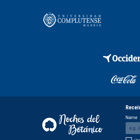
Recei
Name