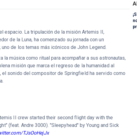
A
¡S
n
pr
 espacio. La tripulación de la misión Artemis II,
dedor de la Luna, ha comenzado su jornada con un
, uno de los temas más icónicos de John Legend.
za la música como ritual para acompañar a sus astronautas,
plena misión que marca el regreso de la humanidad al
 el sonido del compositor de Springfield ha servido como
a.
rtemis II crew started their second flight day with the
ht" (feat. Andre 3000). "Sleepyhead" by Young and Sick
twitter.com/TJsOoHejJx