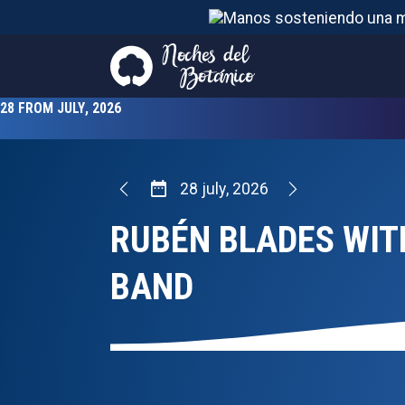
RUBÉN BLADES WITH ROBERTO
DELGADO BIG BAND
28
FROM
JULY
,
2026
28
july
,
2026
RUBÉN BLADES WIT
BAND