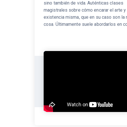
sino también de vida. Auténticas clases
magistrales sobre cómo encarar el arte y 
existencia misma, que en su caso son la
cosa. Últimamente suele abordarlos en 
de la estupenda big band de Roberto De
(casi 20 músicos, con primacía de su pot
sección de metal) al frente del Fotografía
que es un reconocimiento a los orígenes 
del jazz y a las influencias mutuas entre e
música con clave afrocaribeña y el swing.
nuevo cruce de caminos en la inagotable 
de un músico que, a sus 77 años, se resi
decir adiós a los escenarios. Una suerte 
todos nosotros.