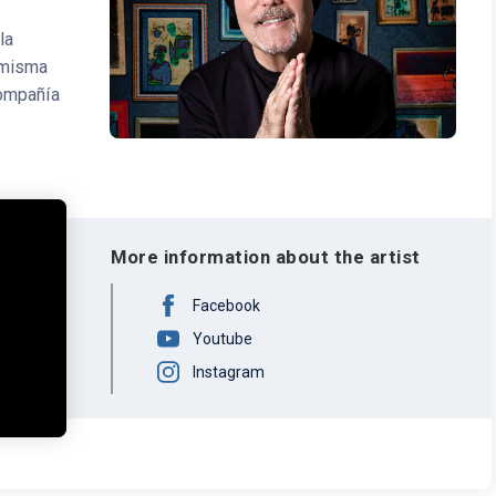
la
 misma
compañía
lgado
ente
s Tour,
latinos
l son, la
More information about the artist
 Un
travesía
Facebook
ste a
Youtube
para
Instagram