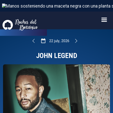
JOHN LEGEND
22
FROM
JULY
,
2026
22
july
,
2026
JOHN LEGEND