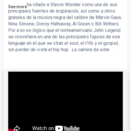
Siempre ha citado a Stevie Wonder como una de sus
See more
principales fuentes de inspiración, así como a otros
grandes de la música negra del calibre de Marvin Gaye,
Nina Simone, Donny Hathaway, Al Green o Bill Withers.
Por eso es lógico que el norteamericano John Legend
se convirtiera en una de las principales figuras de ese
lenguaje en el que se citan el soul, el r’n’b y el gospel,
sin perder de vista el hip hop. La carrera de este
vocalista, compositor, productor y pianista de Filadelfia
se cifra en una decena de álbumes, a cuál más
exquisito (incluyendo su alianza con The Roots en
2010), con los que ha recabado el encendido elogio de
crítica y público. A lo largo de sus más de dos décadas
de carrera, durante la que puede decirse que se ha
hecho a sí mismo (contó con el respaldo de Kanye
West en sus inicios) tras unos comienzos difíciles, ha
colaborado con Common, Sebastián Yatra, Nas, André
3000, Mary J. Blige o Black Eyed Peas.