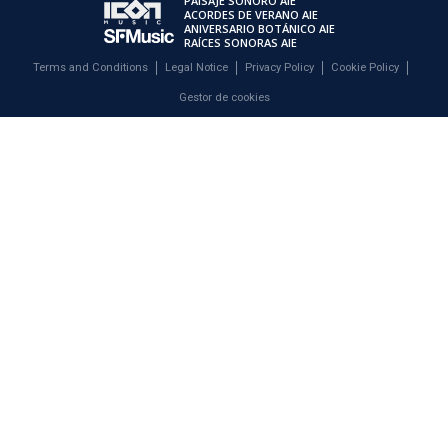
PAISAJE SONORO AIE
ACORDES DE VERANO AIE
ANIVERSARIO BOTÁNICO AIE
RAÍCES SONORAS AIE
Terms and Conditions
Legal Notice
Privacy Policy
Cookie Policy
Gestor de cookies