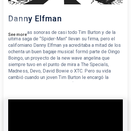
Danny Elfman
Las bandas sonoras de casi todo Tim Burton y de la
See more
última saga de “Spider-Man” llevan su firma, pero el
californiano Danny Elfman ya acreditaba a mitad de los
ochenta un buen bagaje musical: formó parte de Oingo
Boingo, un proyecto de la new wave angelina que
siempre tuvo en el punto de mira a The Specials,
Madness, Devo, David Bowie o XTC. Pero su vida
cambió cuando un joven Tim Burton le encargó la
música de su debut en el cine, “La gran aventura de
Pee-wee” (1985). Se convirtió entonces en el músico
de cabecera del prestigioso cineasta, responsable de
las melodías de películas – tótem como “Eduardo
Manostijeras” (1990), “Big Fish” (2003), “Charlie y la
Fábrica de Chocolate” (2005) o “Alicia en el País de las
Maravillas” (2010), entre otras. Lejos del
academicismo y la pompa que se gastan otros