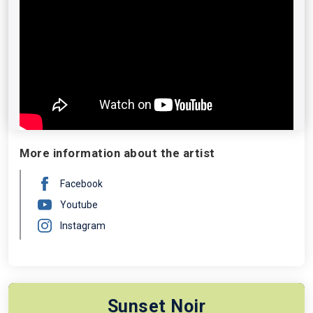
célebres compositores de bandas sonoras, Danny
Elfman revela en directo un espectáculo único,
acompañado de la orquesta de TVE, voz soprano y
solista de violín, con quienes (junto a los visuales
exclusivos de Tim Burton) recrea el inquietante,
turbador y magnético universo que nutre su imaginario,
que en esta gira se alimenta de todas sus etapas
creativas. Todo un espectáculo.
More information about the artist
Facebook
Youtube
Instagram
Sunset Noir