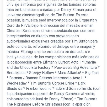
un viaje sinfónico por algunas de las bandas sonoras
más emblemáticas creadas por Danny Elfman para el
universo cinematográfico de Tim Burton. En esta
ocasión, la música será interpretada por la Orquesta y
Coro de RTVE, bajo la dirección del maestro alemán
Christian Schumann, en un espectáculo que combina
interpretación en directo con proyecciones
audiovisuales exclusivas creadas por Tim Burton para
este concierto, reforzando el diálogo entre imagen y
música. El programa se estructura en dos actos e
incluye algunas de las composiciones más icónicas de
la colaboración entre Elfman y Burton: Acto I * Charlie
and the Chocolate Factory * Pee-wee’s Big Adventure *
Beetlejuice * Sleepy Hollow * Mars Attacks! * Big Fish
* Batman / Batman Returns Intermedio Acto II *
Wednesday * Tim Burton’s Corpse Bride * Dark
Shadows * Frankenweenie * Edward Scissorhands (con
la participación especial de Sandy Cameron al violín,
colaboradora habitual de Danny Elfman) * Tim Burton’s
The Nightmare Before Christmas (con la aparición